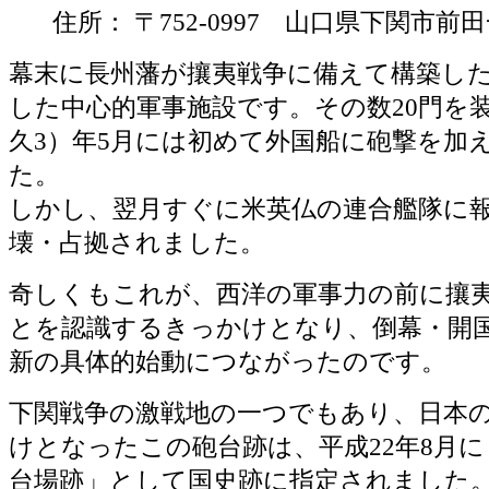
住所： 〒752-0997 山口県下関市前
幕末に長州藩が攘夷戦争に備えて構築し
した中心的軍事施設です。その数20門を装
久3）年5月には初めて外国船に砲撃を加
た。
しかし、翌月すぐに米英仏の連合艦隊に
壊・占拠されました。
奇しくもこれが、西洋の軍事力の前に攘
とを認識するきっかけとなり、倒幕・開
新の具体的始動につながったのです。
下関戦争の激戦地の一つでもあり、日本
けとなったこの砲台跡は、平成22年8月
台場跡」として国史跡に指定されました