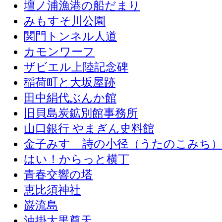
壇ノ浦漁港の船だまり
みもすそ川公園
関門トンネル人道
カモンワーフ
ザビエル上陸記念碑
稲荷町と大坂屋跡
田中絹代ぶんか館
旧貝島炭鉱別館事務所
山口銀行 やまぎん史料館
金子みすゞ詩の小径（うたのこみち
はい！からっと横丁
青春交響の塔
恵比須神社
巌流島
油掛大黒尊天