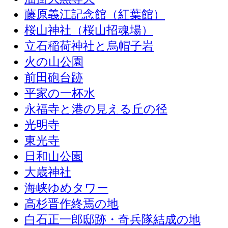
藤原義江記念館（紅葉館）
桜山神社（桜山招魂場）
立石稲荷神社と烏帽子岩
火の山公園
前田砲台跡
平家の一杯水
永福寺と港の見える丘の径
光明寺
東光寺
日和山公園
大歳神社
海峡ゆめタワー
高杉晋作終焉の地
白石正一郎邸跡・奇兵隊結成の地