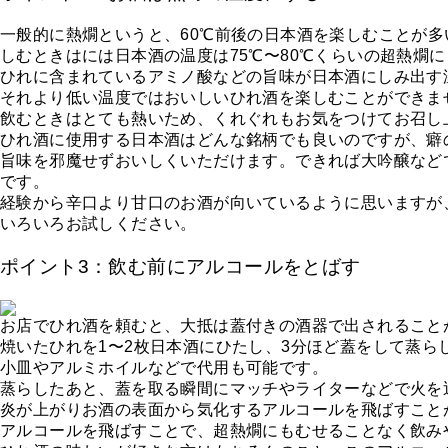
一般的に熱燗というと、60℃前後の日本酒を楽しむことが
しむときはには日本酒の温度は75℃〜80℃くらいの超熱燗
ひれに含まれているアミノ酸などの旨味が日本酒にしみ出す
それより低い温度ではおいしいひれ酒を楽しむことができま
飲むときはとても熱いため、くれぐれもお気をつけてお召し
ひれ酒に使用する日本酒はどんな銘柄でも良いのですが、癖
旨味を邪魔せずおいしくいただけます。できれば大吟醸など
です。
経験から辛口より甘口のお酒が向いているように思いますが
いろいろお試しください。
ポイント3：飲む前にアルコールをとばす
お店でひれ酒を頼むと、大抵は蓋付きの酒器で出されること
焼いたひれを1〜2枚日本酒にひたし、3分ほど蓋をして蒸ら
小皿やアルミホイルなどで代用も可能です。
蒸らしたあと、蓋を取る瞬間にマッチやライターなどで火を
炎が上がりお酒の表面から気化するアルコールを飛ばすこと
アルコールを飛ばすことで、超熱燗にもむせることなく飲み