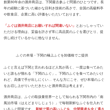
創業80年余の酒井商店は、下関最古参ふぐ問屋のひとつです。長
年の経験に基づいた確かな目利き技術の高さで、全国の高級料亭
や飲食店、企業に高い評価をいただいております。
「ふぐは酒井商店にお願いすれば間違いない」
とおっしゃってい
ただける理由は、妥協を許さず常に高品質のふぐを選びとり、提
供し続けているからに他なりません。
ふぐの本場・下関の極上ふぐを
卸価格でご提供
ふぐと言えば下関と言われるほど人気が高く、一度は食べてみた
いと誰もが憧れる「下関のふぐ」。下関のふぐを食べてみたいけ
れど、高価で手が出しにくい… そんな方にこそ、ぜひ本場のふぐ
をお召し上がりいただきたいと酒井商店は考えます。
酒井商店は、ふぐの取扱量世界一として知られる下関市内の「南
風泊市場（はえどまりしじょう）」で毎朝新鮮なふぐを仕入れて
いるふぐ問屋です。
新鮮で質の高いふぐを、中間業者を全く通さ