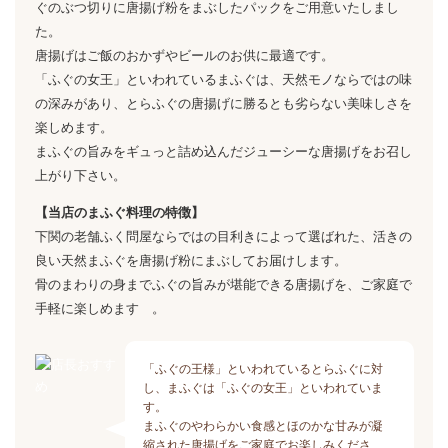
ぐのぶつ切りに唐揚げ粉をまぶしたパックをご用意いたしまし
た。
唐揚げはご飯のおかずやビールのお供に最適です。
「ふぐの女王」といわれているまふぐは、天然モノならではの味
の深みがあり、とらふぐの唐揚げに勝るとも劣らない美味しさを
楽しめます。
まふぐの旨みをギュっと詰め込んだジューシーな唐揚げをお召し
上がり下さい。
【当店のまふぐ料理の特徴】
下関の老舗ふく問屋ならではの目利きによって選ばれた、活きの
良い天然まふぐを唐揚げ粉にまぶしてお届けします。
骨のまわりの身までふぐの旨みが堪能できる唐揚げを、ご家庭で
手軽に楽しめます 。
「ふぐの王様」といわれているとらふぐに対
し、まふぐは「ふぐの女王」といわれていま
す。
まふぐのやわらかい食感とほのかな甘みが凝
縮された唐揚げをご家庭でお楽しみくださ