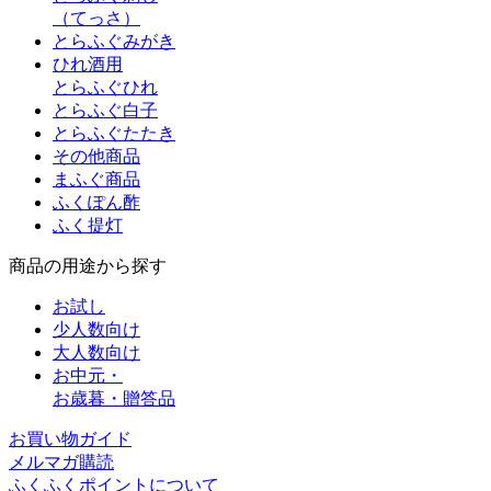
（てっさ）
とらふぐみがき
ひれ酒用
とらふぐひれ
とらふぐ白子
とらふぐたたき
その他商品
まふぐ商品
ふくぽん酢
ふく提灯
商品の用途から探す
お試し
少人数向け
大人数向け
お中元・
お歳暮・贈答品
お買い物ガイド
メルマガ購読
ふくふくポイントについて