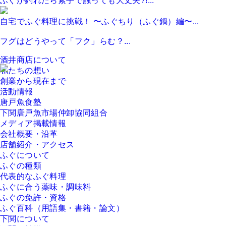
ふぐが釣れたら素手で触っても大丈夫?!...
自宅でふぐ料理に挑戦！ 〜ふぐちり（ふぐ鍋）編〜...
フグはどうやって「フク」らむ？...
酒井商店について
私たちの想い
創業から現在まで
活動情報
唐戸魚食塾
下関唐戸魚市場仲卸協同組合
メディア掲載情報
会社概要・沿革
店舗紹介・アクセス
ふぐについて
ふぐの種類
代表的なふぐ料理
ふぐに合う薬味・調味料
ふぐの免許・資格
ふぐ百科（用語集・書籍・論文）
下関について