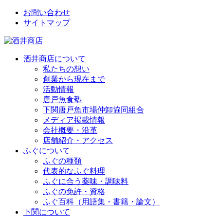
お問い合わせ
サイトマップ
酒井商店について
私たちの想い
創業から現在まで
活動情報
唐戸魚食塾
下関唐戸魚市場仲卸協同組合
メディア掲載情報
会社概要・沿革
店舗紹介・アクセス
ふぐについて
ふぐの種類
代表的なふぐ料理
ふぐに合う薬味・調味料
ふぐの免許・資格
ふぐ百科（用語集・書籍・論文）
下関について