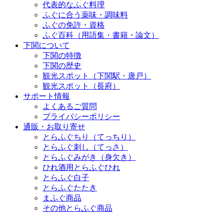
代表的なふぐ料理
ふぐに合う薬味・調味料
ふぐの免許・資格
ふぐ百科（用語集・書籍・論文）
下関について
下関の特徴
下関の歴史
観光スポット（下関駅・唐戸）
観光スポット（長府）
サポート情報
よくあるご質問
プライバシーポリシー
通販・お取り寄せ
とらふぐちり（てっちり）
とらふぐ刺し（てっさ）
とらふぐみがき（身欠き）
ひれ酒用とらふぐひれ
とらふぐ白子
とらふぐたたき
まふぐ商品
その他とらふぐ商品