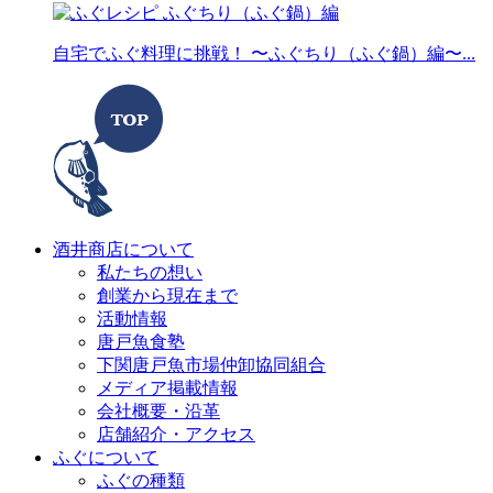
自宅でふぐ料理に挑戦！ 〜ふぐちり（ふぐ鍋）編〜...
酒井商店について
私たちの想い
創業から現在まで
活動情報
唐戸魚食塾
下関唐戸魚市場仲卸協同組合
メディア掲載情報
会社概要・沿革
店舗紹介・アクセス
ふぐについて
ふぐの種類