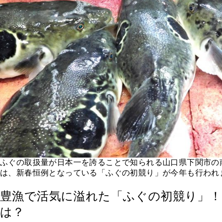
ふぐの取扱量が日本一を誇ることで知られる山口県下関市の南
は、新春恒例となっている「ふぐの初競り」が今年も行われ
豊漁で活気に溢れた「ふぐの初競り」！
は？