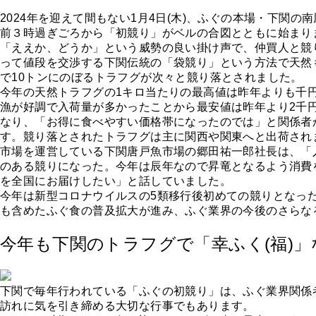
2024年を迎えて間もない1月4日(木)、ふぐの本場・下関の南
前３時過ぎごろから「初競り」がベルの合図とともに始まり
「ええか、どうか」という威勢の良い掛け声で、仲買人と競
って値段を交渉する下関伝統の「袋競り」という方法で天然も
で10トンにのぼるトラフグが次々と競り落とされました。
今年の天然トラフグの1キロ当たりの最高値は昨年よりも千円
漁が好調で入荷量が多かったことから最安値は昨年より2千円
なり、「お得に食べやすい価格帯になったのでは」と関係者
す。競り落とされたトラフグは主に関西や関東へと出荷され
市場を運営している下関唐戸魚市場の郷田祐一郎社長は、「
のある競りになった。今年は辰年なので昇竜となるよう消費
を全国にお届けしたい」と話していました。
今年は新型コロナウイルスの5類移行後初めての競りとなっ
も含めたふぐ食の普及拡大が進み、ふぐ業界の今後のさらな
今年も下関のトラフグで「幸ふく(福)」
下関で毎年行われている「ふぐの初競り」は、ふぐ業界関係
訪れに気を引き締める大切な行事でもあります。