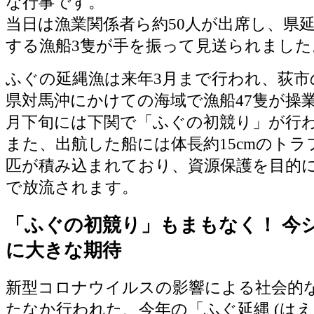
な行事です。
当日は漁業関係者ら約50人が出席し、県
する漁船3隻が手を振って見送られました
ふぐの延縄漁は来年3月まで行われ、荻市
県対馬沖にかけての海域で漁船47隻が操
月下旬には下関で「ふぐの初競り」が行
また、出航した船には体長約15cmのトラフ
匹が積み込まれており、資源保護を目的
で放流されます。
「ふぐの初競り」もまもなく！ 今
に大きな期待
新型コロナウイルスの影響による社会的
たなか行われた、今年の「ふぐ延縄 (はえ