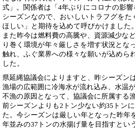
式」。関係者は「4年ぶりにコロナの影響
シーズンなので、おいしいトラフグをた
ほしい」と期待を込めて呼びかけました
また昨今は燃料費の高騰や、資源減少な
り巻く環境が年々厳しさを増す状況とな
触れ、ふぐ業界への様々な願いが込めら
した。
県延縄協議会によりますと、昨シーズン
漁場の広範囲に冷海水が流れ込み、水温
不漁の原因となって、協議会に所属する
前シーズンよりも2トン少ない約35トン
た。今シーズンは厳しい年となった昨年
年並みの37トンの水揚げ量を目指すとい