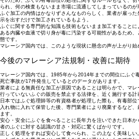
そのため、ふぐの有毒部位の処理に関するルールもなく、切
られ、何の検査もないまま市場に流通してしまっているのが
ふぐ加工の内情はかなりずさんなものらしく、業者が雇った
示を出すだけで加工されているもよう。
ふぐに関する専門的な知識も技術もないまま加工することに
ある内臓や血液で切り身が毒に汚染する可能性があるため、
態です。
マレーシア国内では、このような現状に懸念の声が上がり始
今後のマレーシア法規制・改善に期待
マレーシア国内では、1985年から2014年までの間位にふぐ
死亡事故が17件発生しているとのデータがあります。
業者による無責任な加工が原因であることは明らかで、マレ
行っていないふぐの販売を禁止する法律を、近く施行する計
日本ではふぐ処理師等の有資格者が処理した際も、有毒部位
入れ物に入れて保管した後、専門業者により廃棄するなど、
ます。
安心・安全にふぐを食べることに長年力を注いできた日本か
者のふぐに対する認識の甘さ・対応に驚くばかりです。
正しく処理をすれば安心して食べられ、この上なく美味しい