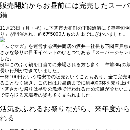
販売開始からお昼前には完売したスー
鍋
11月23日（月・祝）に下関市大和町の下関漁港にて毎年恒例
り」が開催され、約6万5000人もの人出でにぎわいました。
「ふぐマガ」を運営する酒井商店の酒井一社長も下関唐戸魚
さかな祭りの目玉イベントのひとつである「スーパージャン
した。
例年このふく鍋を目当てに来場される方も多く、午前8時の
長い行列ができていました。
一杯100円という格安での販売ということもあり、全て完売
ることなく続き、この日はお昼前までに約4000杯を売り上
下関さかな祭りは早朝の漁港で行われるため海風が冷たいこ
で暖を取る来場者の姿も多く見られました。
活気あふれるお祭りながら、来年度か
れる