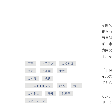
今回
祀ら
当日
ず、
境内
全、
下関
トラフグ
ふぐ料理
「下
文化
豆知識
生態
イル
ふぐ毒
式典
ても
テトロドトキシン
観光
競り
ふぐ刺し
海外
供養祭
なお
ふぐモチーフ
で「