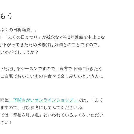
しもう
「ふくの日祈願祭」。
ント「ふくの日まつり」が残念ながら2年連続で中止にな
が下がってきたため水揚げは好調とのことですので、
はいかがでしょうか？
くいただけるシーズンですので、遠方で下関に行きたく
そご自宅でおいしいものを食べて楽しみたいという方に
ぐ問屋
「下関さかいオンラインショップ」
では、「ふく
いますので、ぜひ参考にしてみてくださいね。
関では「幸福を呼ぶ魚」といわれているふぐをいただい
下さい！