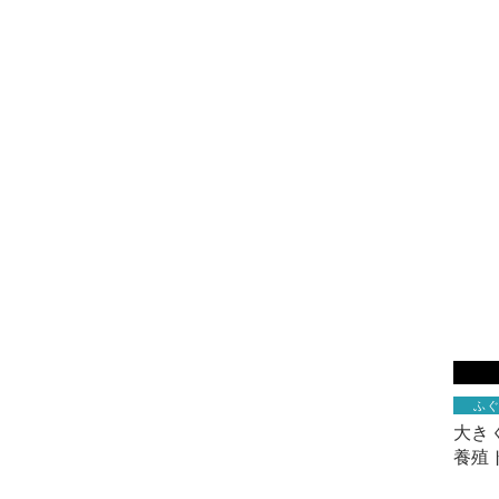
ふ
大き
養殖