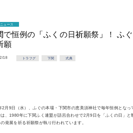
ぐニュース
関で恒例の「ふくの日祈願祭」！ ふ
祈願
2/18
トラフグ
下関
式典
22年2月9日（水）、ふぐの本場・下関市の恵美須神社で毎年恒例とな
では、1980年に下関ふく連盟が語呂合わせで2月9日を「ふくの日」
界の発展を祈る祈願祭が執り行われています。