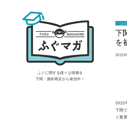
ふ
下
を
2022/0
ふぐに関する様々な情報を
下関・酒井商店から発信中！
20
下関
ぐ業