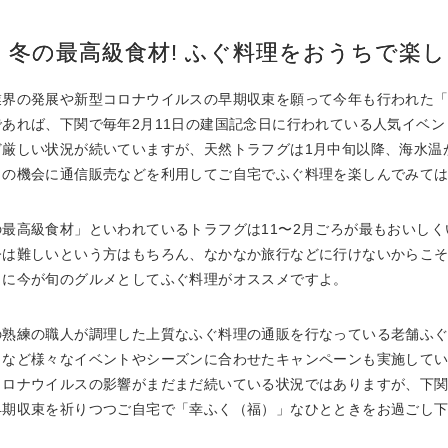
冬の最高級食材! ふぐ料理をおうちで楽
業界の発展や新型コロナウイルスの早期収束を願って今年も行われた
であれば、下関で毎年2月11日の建国記念日に行われている人気イベ
ど厳しい状況が続いていますが、天然トラフグは1月中旬以降、海水温
この機会に通信販売などを利用してご自宅でふぐ料理を楽しんでみて
の最高級食材」といわれているトラフグは11〜2月ごろが最もおいし
今は難しいという方はもちろん、なかなか旅行などに行けないからこ
さに今が旬のグルメとしてふぐ料理がオススメですよ。
の熟練の職人が調理した上質なふぐ料理の通販を行なっている老舗ふ
」など様々なイベントやシーズンに合わせたキャンペーンも実施して
コロナウイルスの影響がまだまだ続いている状況ではありますが、下
早期収束を祈りつつご自宅で「幸ふく（福）」なひとときをお過ごし