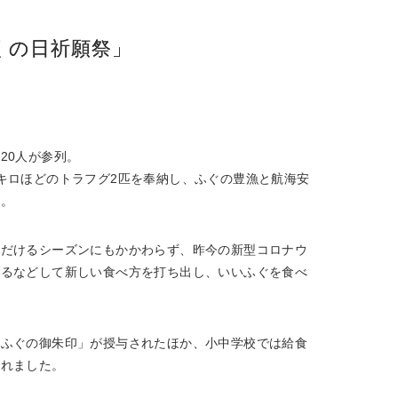
くの日祈願祭」
20人が参列。
キロほどのトラフグ2匹を奉納し、ふぐの豊漁と航海安
た。
ただけるシーズンにもかかわらず、昨今の新型コロナウ
れるなどして新しい食べ方を打ち出し、いいふぐを食べ
「ふぐの御朱印」が授与されたほか、小中学校では給食
われました。