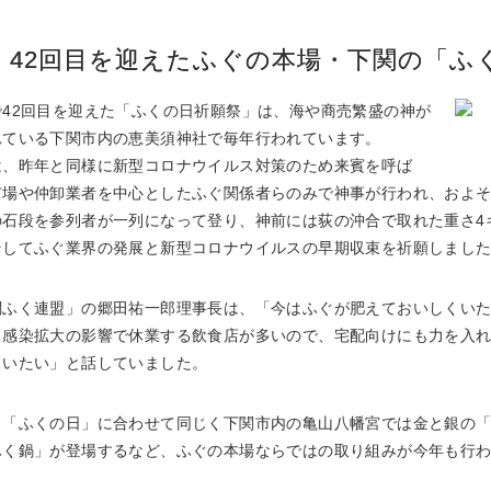
42回目を迎えたふぐの本場・下関の「ふ
で42回目を迎えた「ふくの日祈願祭」は、海や商売繁盛の神が
れている下関市内の恵美須神社で毎年行われています。
は、昨年と同様に新型コロナウイルス対策のため来賓を呼ば
市場や仲卸業者を中心としたふぐ関係者らのみで神事が行われ、およそ
の石段を参列者が一列になって登り、神前には荻の沖合で取れた重さ4
そしてふぐ業界の発展と新型コロナウイルスの早期収束を祈願しまし
関ふく連盟」の郷田祐一郎理事長は、「今はふぐが肥えておいしくい
ス感染拡大の影響で休業する飲食店が多いので、宅配向けにも力を入
らいたい」と話していました。
、「ふくの日」に合わせて同じく下関市内の亀山八幡宮では金と銀の
ふく鍋」が登場するなど、ふぐの本場ならではの取り組みが今年も行