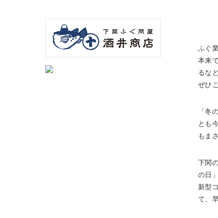
ふぐ
本来
るな
ぜひ
「冬
とも
もま
下関
の日
新型
て、