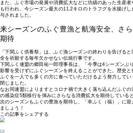
また、ふぐ市場の発展や消費拡大などに功績のあった生産者
も行われ、今シーズン最大の11.2キロのトラフグを水揚げ
与されました。
来シーズンのふぐ豊漁と航海安全、さら
期待
「下関ふく供養祭」は、ふぐ漁シーズンの終わりを告げると
全を祈願する毎年欠かせない伝統行事です。
下関ふく連盟の郷田祐一郎理事長は、「今季は4シーズンぶ
影響を受けずにふぐシーズンを終えることができた。歴史と
ふぐを一人でも多くの方に食べていただけるよう努力してい
閉じました。
なお同連盟によりますとコロナ禍で大きく落ち込んだふぐの
の感染症5類移行を弾みにさらなる消費拡大を期待している
次のシーズンもふぐの豊漁を期待し、「幸ふく（福）」に迎
ましょう！
この記事をシェアする