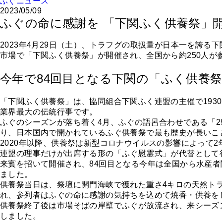
ふぐニュース
2023/05/09
ふぐの命に感謝を 「下関ふく供養祭」
2023年4月29日（土）、トラフグの取扱量が日本一を誇る
市場で「下関ふく供養祭」が開催され、全国から約250人が
今年で84回目となる下関の「ふく供養
「下関ふく供養祭」は、協同組合下関ふく連盟の主催で193
業界最大の伝統行事です。
ふぐのシーズンが落ち着く4月、ふぐの語呂合わせである「2
り、日本国内で開かれているふぐ供養祭で最も歴史が長いこ
2020年以降、供養祭は新型コロナウイルスの影響によって
連盟の理事だけが出席する形の「ふぐ慰霊式」が代替として
来賓を招いて開催され、84回目となる今年は全国から水産者
ました。
供養祭当日は、祭壇に開門海峡で獲れた重さ4キロの天然ト
れ、参列者はふぐの命に感謝の気持ちを込めて焼香・供養を
供養祭終了後は市場そばの岸壁でふぐが放流され、来シーズ
しました。