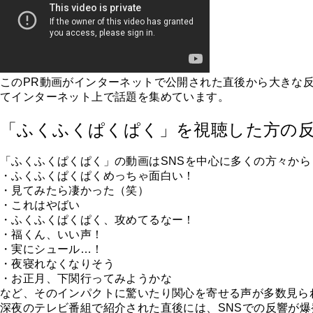
このPR動画がインターネットで公開された直後から大きな
てインターネット上で話題を集めています。
「ふくふくぱくぱく」を視聴した方の
「ふくふくぱくぱく」の動画はSNSを中心に多くの方々から
・ふくふくぱくぱくめっちゃ面白い！
・見てみたら凄かった（笑）
・これはやばい
・ふくふくぱくぱく、攻めてるなー！
・福くん、いい声！
・実にシュール…！
・夜寝れなくなりそう
・お正月、下関行ってみようかな
など、そのインパクトに驚いたり関心を寄せる声が多数見ら
深夜のテレビ番組で紹介された直後には、SNSでの反響が