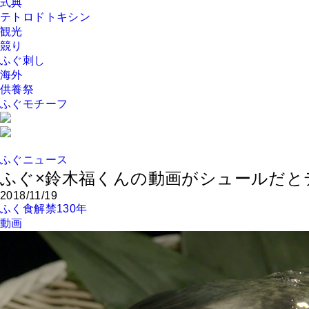
式典
テトロドトキシン
観光
競り
ふぐ刺し
海外
供養祭
ふぐモチーフ
ふぐニュース
ふぐ×鈴木福くんの動画がシュールだと
2018/11/19
ふく食解禁130年
動画