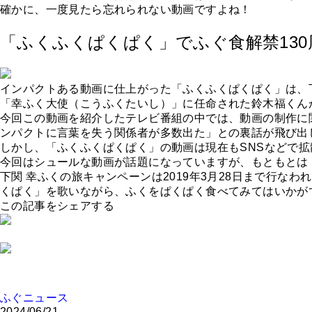
確かに、一度見たら忘れられない動画ですよね！
「ふくふくぱくぱく」でふぐ食解禁130周
インパクトある動画に仕上がった「ふくふくぱくぱく」は、下
「幸ふく大使（こうふくたいし）」に任命された鈴木福くん
今回この動画を紹介したテレビ番組の中では、動画の制作に
ンパクトに言葉を失う関係者が多数出た」との裏話が飛び出
しかし、「ふくふくぱくぱく」の動画は現在もSNSなどで拡
今回はシュールな動画が話題になっていますが、もともとは
下関 幸ふくの旅キャンペーンは2019年3月28日まで行
くぱく」を歌いながら、ふくをぱくぱく食べてみてはいかが
この記事をシェアする
ふぐニュース
2024/06/21