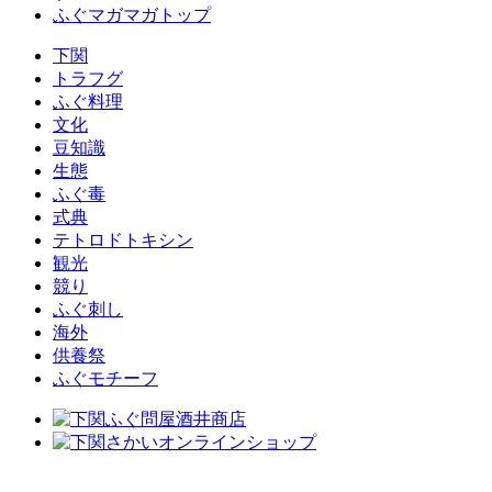
ふぐマガマガトップ
下関
トラフグ
ふぐ料理
文化
豆知識
生態
ふぐ毒
式典
テトロドトキシン
観光
競り
ふぐ刺し
海外
供養祭
ふぐモチーフ