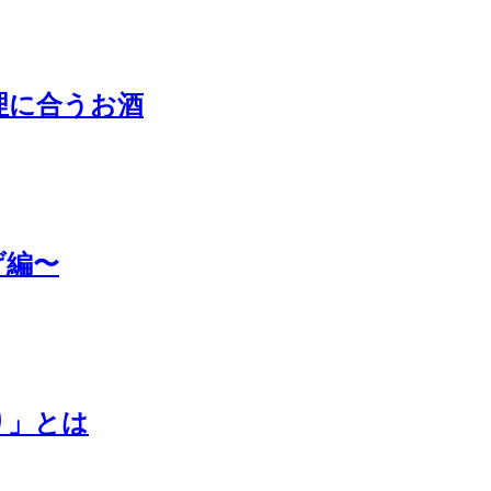
理に合うお酒
げ編〜
り」とは