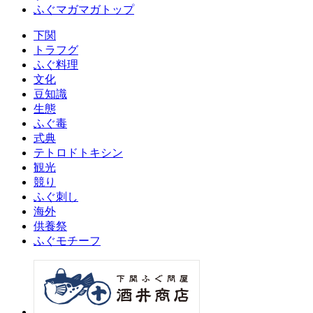
ふぐマガマガトップ
下関
トラフグ
ふぐ料理
文化
豆知識
生態
ふぐ毒
式典
テトロドトキシン
観光
競り
ふぐ刺し
海外
供養祭
ふぐモチーフ