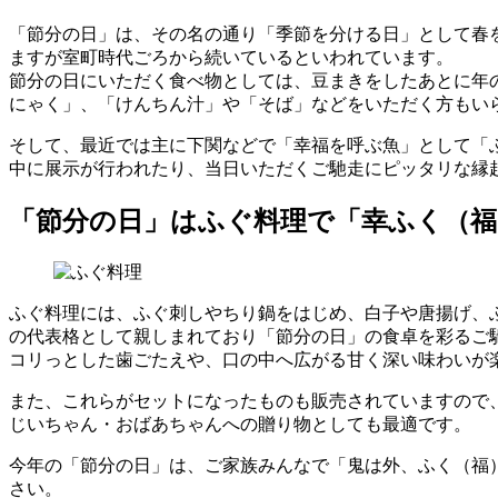
「節分の日」は、その名の通り「季節を分ける日」として春
ますが室町時代ごろから続いているといわれています。
節分の日にいただく食べ物としては、豆まきをしたあとに年
にゃく」、「けんちん汁」や「そば」などをいただく方もい
そして、最近では主に下関などで「幸福を呼ぶ魚」として「
中に展示が行われたり、当日いただくご馳走にピッタリな縁
「節分の日」はふぐ料理で「幸ふく（
ふぐ料理には、ふぐ刺しやちり鍋をはじめ、白子や唐揚げ、
の代表格として親しまれており「節分の日」の食卓を彩るご
コリっとした歯ごたえや、口の中へ広がる甘く深い味わいが
また、これらがセットになったものも販売されていますので
じいちゃん・おばあちゃんへの贈り物としても最適です。
今年の「節分の日」は、ご家族みんなで「鬼は外、ふく（福
さい。