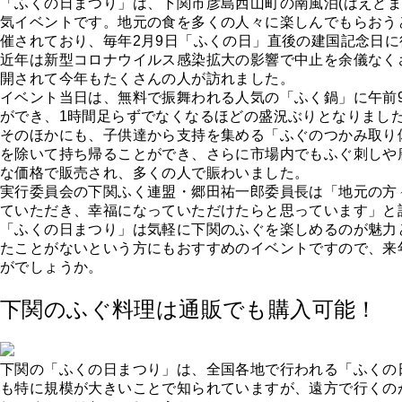
「ふくの日まつり」は、下関市彦島西山町の南風泊(はえどま
気イベントです。地元の食を多くの人々に楽しんでもらおう
催されており、毎年2月9日「ふくの日」直後の建国記念日
近年は新型コロナウイルス感染拡大の影響で中止を余儀なく
開されて今年もたくさんの人が訪れました。
イベント当日は、無料で振舞われる人気の「ふく鍋」に午前
ができ、1時間足らずでなくなるほどの盛況ぶりとなりまし
そのほかにも、子供達から支持を集める「ふぐのつかみ取り
を除いて持ち帰ることができ、さらに市場内でもふぐ刺しや
な価格で販売され、多くの人で賑わいました。
実行委員会の下関ふく連盟・郷田祐一郎委員長は「地元の方
ていただき、幸福になっていただけたらと思っています」と
「ふくの日まつり」は気軽に下関のふぐを楽しめるのが魅力
たことがないという方にもおすすめのイベントですので、来
がでしょうか。
下関のふぐ料理は通販でも購入可能！
下関の「ふくの日まつり」は、全国各地で行われる「ふくの
も特に規模が大きいことで知られていますが、遠方で行くの