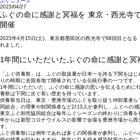
ふぐニュース
2023/04/27
ふぐの命に感謝と冥福を 東京・西光寺
開催
2023年4月15日(土)、東京都墨田区の西光寺で68回目と
れました。
1年間にいただいたふぐの命に感謝と冥
「ふぐ供養祭」は、ふぐの取扱量が日本一を誇る下関をはじ
りの時期に全国各地で開催されている伝統行事の一つです。
1年間にいただいた、ふぐの命に感謝の思いを伝えるために
養祭は下関に次ぐ長い歴史を持っています。
供養祭当日は、東京・豊洲市場のふぐを取り扱う仲卸業者ら
同組合」の理事や卸関係者など計13人が参列し、ふぐへの
東京ふぐ卸売協同組合は毎年ふぐシーズンの終わりに供養を行
年からは新型コロナウイルスの影響で会場を豊洲市場から西
す。
ふぐ供養祭には例年であれば多くの関係者が参列し、ふぐへ
経や焼香が行われますが、昨年に引き続き感染対策のために