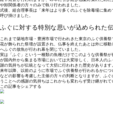
や卸関係者の方々のみで執り行われました。
式後、組合理事長は「来年はより多くのふぐを除毒場に集め
呼び掛けました。
ふぐに対する特別な思いが込められた
これまで築地市場・豊洲市場で行われきた東京のふぐ供養祭
花が飾られた祭壇が設置され、仏事を終えたあとは外に移動
へふぐの放魚が行われ幕を閉じていました。
実は「ふぐ」という一種類の魚種だけでこのような供養祭が
が国内外から集まる市場においては大変珍しく、日本人のふ
謝の気持ちが伝統となって大切に行われきた歴史があります
来年以降、以前のように市場でふぐ供養祭が行われるかにつ
などの影響を考慮した主催の方々の判断となりますが、ふぐ
うことへの感謝の気持ちはこれからも変わらず受け継がれて
この記事をシェアする