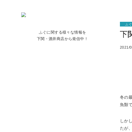
ふ
下
ふぐに関する様々な情報を
下関・酒井商店から発信中！
2021/0
冬の
魚類
しか
たが