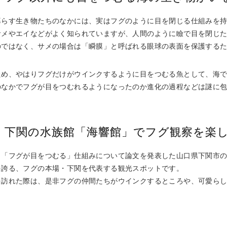
暮らす生き物たちのなかには、実はフグのように目を閉じる仕組みを
サメやエイなどがよく知られていますが、人間のように瞼で目を閉じ
のではなく、サメの場合は「瞬膜」と呼ばれる眼球の表面を保護する
ため、やはりフグだけがウインクするように目をつむる魚として、海
のなかでフグが目をつむれるようになったのか進化の過程などは謎に
下関の水族館「海響館」でフグ観察を楽
、「フグが目をつむる」仕組みについて論文を発表した山口県下関市
を誇る、フグの本場・下関を代表する観光スポットです。
を訪れた際は、是非フグの仲間たちがウインクするところや、可愛ら