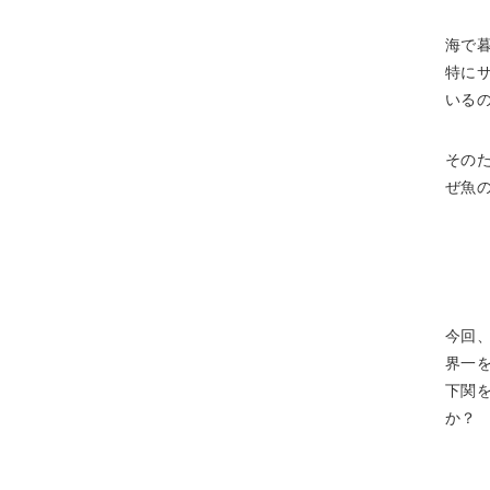
海で
特に
いる
その
ぜ魚
今回
界一
下関
か？