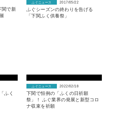
2017/05/22
ふぐニュース
下関で新
ふぐシーズンの終わりを告げる
催
「下関ふく供養祭」
2022/02/18
ふぐニュース
「ふく
下関で恒例の「ふくの日祈願
祭」！ ふぐ業界の発展と新型コロ
ナ収束を祈願