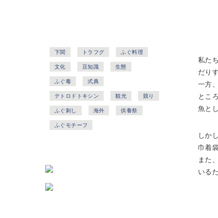
下関
トラフグ
ふぐ料理
私た
文化
豆知識
生態
だり
ふぐ毒
式典
一方
とこ
テトロドトキシン
観光
競り
魚と
ふぐ刺し
海外
供養祭
ふぐモチーフ
しか
巾着
また
いる