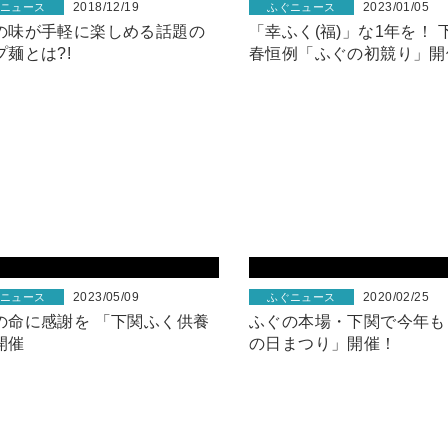
2018/12/19
2023/01/05
ぐニュース
ふぐニュース
の味が手軽に楽しめる話題の
「幸ふく(福)」な1年を！ 
プ麺とは?!
春恒例「ふぐの初競り」開
2023/05/09
2020/02/25
ぐニュース
ふぐニュース
の命に感謝を 「下関ふく供養
ふぐの本場・下関で今年も
開催
の日まつり」開催！