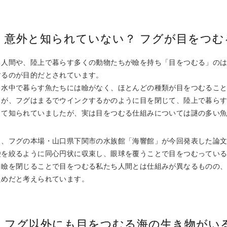
意外と知られていない？ フグが目をつむ
ち人間や、陸上で暮らす多くの動物たちが瞼を持ち「目をつむる」の
するのが目的だとされています。
、水中で暮らす魚たちには瞼がなく、ほとんどの種類が目をつむるこ
ろが、フグはまるでウインクするかのように目を閉じて、陸上で暮ら
して知られていましたが、実は目をつむる仕組みについては謎の多い
し、フグの本場・山口県下関市の水族館「海響館」が今回発表した論
袋を絞るように同心円状に収束し、眼球を覆うことで目をつむってい
、瞼を閉じることで目をつむる私たち人間とは仕組みが異なるものの
ためだと考えられています。
フグ以外にも目をつむる海の生き物がい