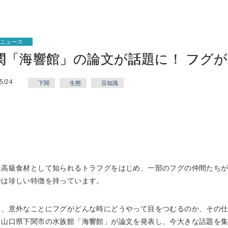
ぐニュース
関「海響館」の論文が話題に！ フグ
5/24
下関
生態
豆知識
最高級食材として知られるトラフグをはじめ、一部のフグの仲間たち
では珍しい特徴を持っています。
し、意外なことにフグがどんな時にどうやって目をつむるのか、その
、山口県下関市の水族館「海響館」が論文を発表し、今大きな話題を