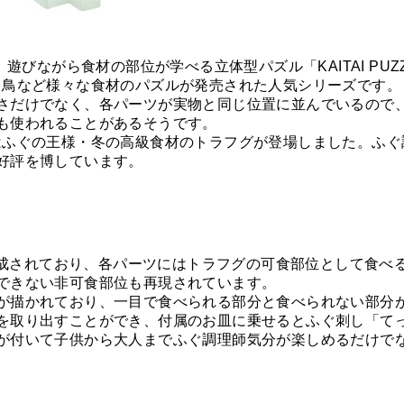
遊びながら食材の部位が学べる立体型パズル「KAITAI PU
、焼き鳥など様々な食材のパズルが発売された人気シリーズです。
さだけでなく、各パーツが実物と同じ位置に並んでいるので
も使われることがあるそうです。
、今回はふぐの王様・冬の高級食材のトラフグが登場しました。
好評を博しています。
！
ら構成されており、各パーツにはトラフグの可食部位として食
できない非可食部位も再現されています。
が描かれており、一目で食べられる部分と食べられない部分
を取り出すことができ、付属のお皿に乗せるとふぐ刺し「て
が付いて子供から大人までふぐ調理師気分が楽しめるだけで
を