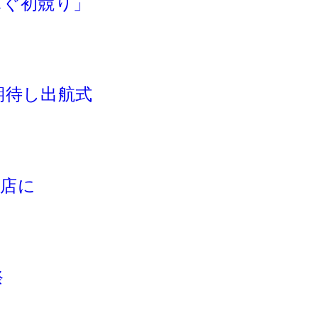
ふぐ初競り」
漁期待し出航式
閉店に
祭