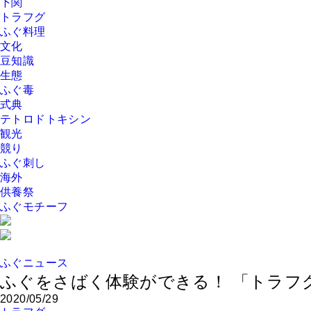
下関
トラフグ
ふぐ料理
文化
豆知識
生態
ふぐ毒
式典
テトロドトキシン
観光
競り
ふぐ刺し
海外
供養祭
ふぐモチーフ
ふぐニュース
ふぐをさばく体験ができる！ 「トラフ
2020/05/29